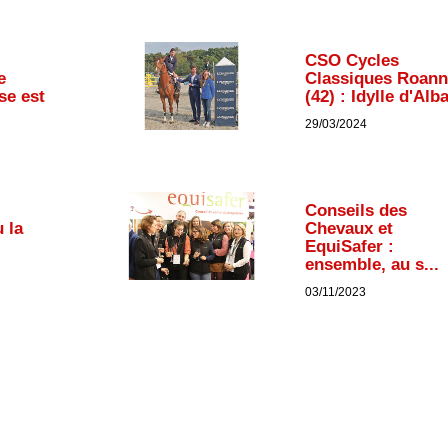
CSO Cycles
e
Classiques Roann
se est
(42) : Idylle d'Alba
29/03/2024
Conseils des
 la
Chevaux et
EquiSafer :
ensemble, au s...
03/11/2023