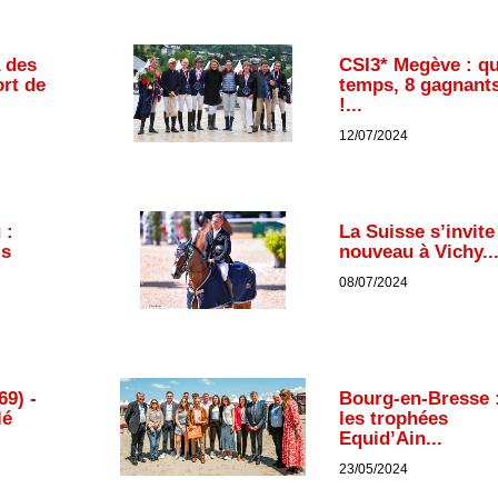
 des
CSI3* Megève : qu
rt de
temps, 8 gagnant
!...
12/07/2024
 :
La Suisse s’invite
is
nouveau à Vichy..
08/07/2024
69) -
Bourg-en-Bresse 
lé
les trophées
Equid’Ain...
23/05/2024