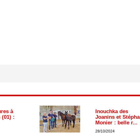
ures à
Inouchka des
(01) :
Joanins et Stéph
Monier : belle r...
28/10/2024