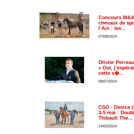
Concours M&A
chevaux de spo
l’Ain : les...
07/08/2024
Olivier Perreau
« Oui, j’espéra
cette s�...
08/07/2024
CSO - Denice (
3-5 mai : Doub
Thibault The...
24/05/2024