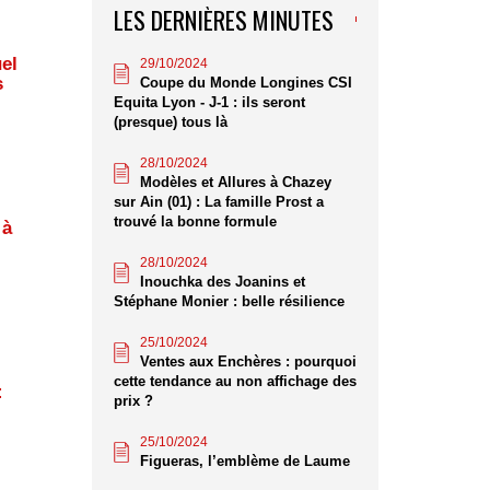
LES DERNIÈRES MINUTES
el
29/10/2024
s
Coupe du Monde Longines CSI
Equita Lyon - J-1 : ils seront
(presque) tous là
28/10/2024
Modèles et Allures à Chazey
sur Ain (01) : La famille Prost a
trouvé la bonne formule
 à
.
28/10/2024
Inouchka des Joanins et
Stéphane Monier : belle résilience
25/10/2024
Ventes aux Enchères : pourquoi
cette tendance au non affichage des
:
prix ?
25/10/2024
Figueras, l’emblème de Laume