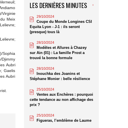
Verneuil;
LES DERNIÈRES MINUTES
(Andiamo
Virginie
29/10/2024
 du Meix
Coupe du Monde Longines CSI
Lelievre;
Equita Lyon - J-1 : ils seront
(presque) tous là
Lelievre;
28/10/2024
Modèles et Allures à Chazey
sur Ain (01) : La famille Prost a
e)/Sophia
trouvé la bonne formule
d)/Djimmy
es Aubri
28/10/2024
; Gaelis
Inouchka des Joanins et
les Aubri
Stéphane Monier : belle résilience
25/10/2024
rist.
Ventes aux Enchères : pourquoi
cette tendance au non affichage des
prix ?
25/10/2024
Figueras, l’emblème de Laume