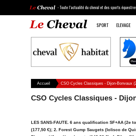
- Toute l’actualité du cheval et des sports équestre
SPORT
ELEVAGE
Accueil
CSO Cycles Classiques - Dijon-Bonvaux (21
CSO Cycles Classiques - Dijon
LES SANS-FAUTE. 6 ans qualification SF+AA (2e tou
(177,50 €); 2. Forest Gump Saugets (Iolisco de Qui