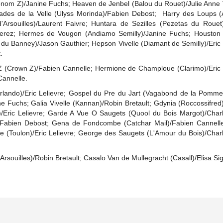
onom Z)/Janine Fuchs; Heaven de Jenbel (Balou du Rouet)/Julie Anne 
Hades de la Velle (Ulyss Morinda)/Fabien Debost; Harry des Loups 
Arsouilles)/Laurent Faivre; Huntara de Sezilles (Pezetas du Rouet)/
 Perez; Hermes de Vougon (Andiamo Semilly)/Janine Fuchs; Houston
du Banney)/Jason Gauthier; Hepson Vivelle (Diamant de Semilly)/Eric 
.
t Z (Crown Z)/Fabien Cannelle; Hermione de Champloue (Clarimo)/Eric 
Cannelle.
 (Orlando)/Eric Lelievre; Gospel du Pre du Jart (Vagabond de la Pomm
e Fuchs; Galia Vivelle (Kannan)/Robin Bretault; Gdynia (Roccossifre
ric Lelievre; Garde A Vue O Saugets (Quool du Bois Margot)/Charl
/Fabien Debost; Gena de Fondcombe (Catchar Mail)/Fabien Cannelle
e (Toulon)/Eric Lelievre; George des Saugets (L'Amour du Bois)/Char
 d'Arsouilles)/Robin Bretault; Casalo Van de Mullegracht (Casall)/Elisa Sig