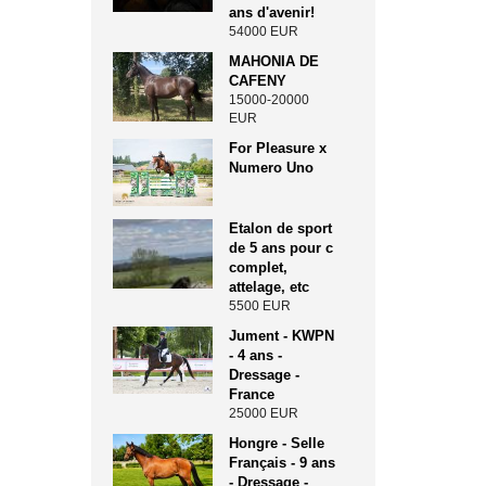
ans d'avenir!
54000 EUR
MAHONIA DE
CAFENY
15000-20000
EUR
For Pleasure x
Numero Uno
Etalon de sport
de 5 ans pour c
complet,
attelage, etc
5500 EUR
Jument - KWPN
- 4 ans -
Dressage -
France
25000 EUR
Hongre - Selle
Français - 9 ans
- Dressage -