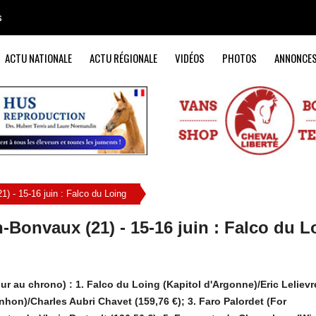
s
ACTU NATIONALE
ACTU RÉGIONALE
VIDÉOS
PHOTOS
ANNONCE
) - 15-16 juin : Falco du Loing
-Bonvaux (21) - 15-16 juin : Falco du L
r au chrono) : 1. Falco du Loing (Kapitol d'Argonne)/Eric Lelievr
nhon)/Charles Aubri Chavet (159,76 €); 3. Faro Palordet (For