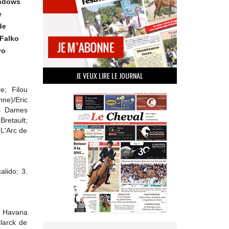
indows
e
de
 Falko
ro
JE VEUX LIRE LE JOURNAL
e; Filou
nne)/Eric
es Dames
Bretault;
(L'Arc de
alido; 3.
; Havana
larck de