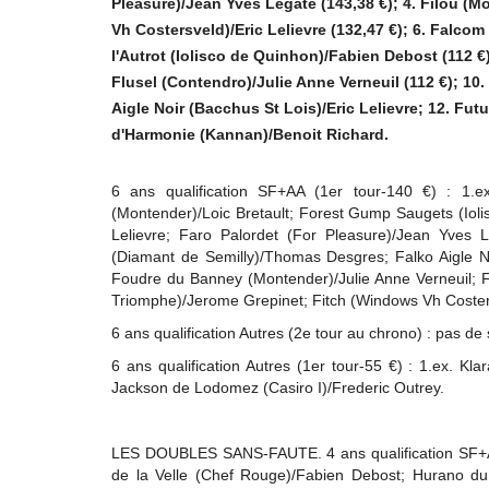
Pleasure)/Jean Yves Legate (143,38 €); 4. Filou (
Vh Costersveld)/Eric Lelievre (132,47 €); 6. Falco
l'Autrot (Iolisco de Quinhon)/Fabien Debost (112 €)
Flusel (Contendro)/Julie Anne Verneuil (112 €); 1
Aigle Noir (Bacchus St Lois)/Eric Lelievre; 12. Fu
d'Harmonie (Kannan)/Benoit Richard.
6 ans qualification SF+AA (1er tour-140 €) : 1.e
(Montender)/Loic Bretault; Forest Gump Saugets (Ioli
Lelievre; Faro Palordet (For Pleasure)/Jean Yves
(Diamant de Semilly)/Thomas Desgres; Falko Aigle No
Foudre du Banney (Montender)/Julie Anne Verneuil; Fa
Triomphe)/Jerome Grepinet; Fitch (Windows Vh Costers
6 ans qualification Autres (2e tour au chrono) : pas de
6 ans qualification Autres (1er tour-55 €) : 1.ex. Kl
Jackson de Lodomez (Casiro I)/Frederic Outrey.
LES DOUBLES SANS-FAUTE. 4 ans qualification SF+AA
de la Velle (Chef Rouge)/Fabien Debost; Hurano du