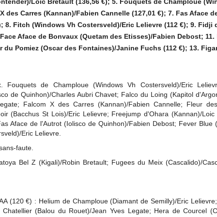
Montender)/Loic Bretault (136,56 €); 5. Fouquets de Champloue (W
m X des Carres (Kannan)/Fabien Cannelle (127,01 €); 7. Fas Aface d
; 8. Fitch (Windows Vh Costersveld)/Eric Lelievre (112 €); 9. Fidji 
0. Face Aface de Bonvaux (Quetam des Etisses)/Fabien Debost; 11.
tur du Pomiez (Oscar des Fontaines)/Janine Fuchs (112 €); 13. Figa
x. Fouquets de Champloue (Windows Vh Costersveld)/Eric Lelievr
sco de Quinhon)/Charles Aubri Chavet; Falco du Loing (Kapitol d'Argo
 Legate; Falcom X des Carres (Kannan)/Fabien Cannelle; Fleur d
ir (Bacchus St Lois)/Eric Lelievre; Freejump d'Ohara (Kannan)/Loic 
s Aface de l'Autrot (Iolisco de Quinhon)/Fabien Debost; Fever Blue 
veld)/Eric Lelievre.
 sans-faute.
aratoya Bel Z (Kigali)/Robin Bretault; Fugees du Meix (Cascalido)/Casc
 (120 €) : Helium de Champloue (Diamant de Semilly)/Eric Lelievre
 Chatellier (Balou du Rouet)/Jean Yves Legate; Hera de Courcel (C