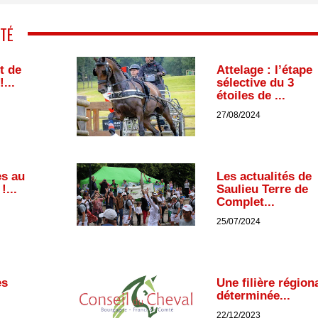
TÉ
t de
Attelage : l’étape
...
sélective du 3
étoiles de ...
27/08/2024
s au
Les actualités de
!...
Saulieu Terre de
Complet...
25/07/2024
es
Une filière région
déterminée...
22/12/2023