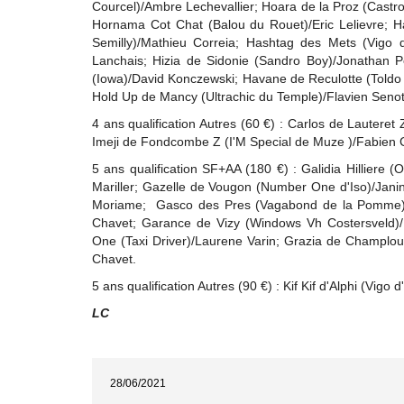
Courcel)/Ambre Lechevallier; Hoara de la Proz (Castr
Hornama Cot Chat (Balou du Rouet)/Eric Lelievre; 
Semilly)/Mathieu Correia; Hashtag des Mets (Vigo d'
Lanchais; Hizia de Sidonie (Sandro Boy)/Jonathan
(Iowa)/David Konczewski; Havane de Reculotte (Toldo 
Hold Up de Mancy (Ultrachic du Temple)/Flavien Senot
4 ans qualification Autres (60 €) : Carlos de Lautere
Imeji de Fondcombe Z (I'M Special de Muze )/Fabien 
5 ans qualification SF+AA (180 €) : Galidia Hilliere
Mariller; Gazelle de Vougon (Number One d'Iso)/Janin
Moriame; Gasco des Pres (Vagabond de la Pomme)/E
Chavet; Garance de Vizy (Windows Vh Costersveld)
One (Taxi Driver)/Laurene Varin; Grazia de Champlou
Chavet.
5 ans qualification Autres (90 €) : Kif Kif d'Alphi (Vigo
LC
28/06/2021