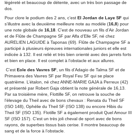
légèreté et beaucoup de détente, avec un très bon passage de
dos.
Pour clore le podium des 2 ans, c’est
El Jordan de Laye SF
qui
s’illustre avec la deuxième meilleure note au modèle (
16,8
) pour
une note globale de
16,18
. C’est de nouveau un fils d’Air Jordan
et de Flûte de Champagne SF par Alfa d’Elle SF, né chez
AURELIEN LAGUIDE à Taponas (69). Flûte de Champagne SF a
participé à plusieurs épreuves internationales juniors et elle est
indicée à 132. Il est relié et très bien orienté avec des jarrets forts
et bien en place. Il est complet à l’obstacle et aux allures.
C’est
Eole des Vavres SF
, un fils d’Adagio de Talma SF et de
Primavera des Vavres SF par Royal Feu SF qui se place
quatrième. L’étalon, né chez ANNE-MARIE GAJA à Perreux (42)
et présenté par Robert Gaja obtient la note générale de 16,13.
Par sa troisième mère, Flottille SF, on retrouve la souche de
l’élevage du Theil avec de bons chevaux : Renata du Theil SF
(ISO 148), Ophélie du Theil SF (ISO 138) ou encore Hibis du
Theil SF (ISO 135). Flotille SF a également produit Quel Amour III
SF (ISO 157). C’est un très joli cheval de sport avec de bons
rayons, de superbes tissus bais cerise. Il montre beaucoup de
sang et de la force à l’obstacle.