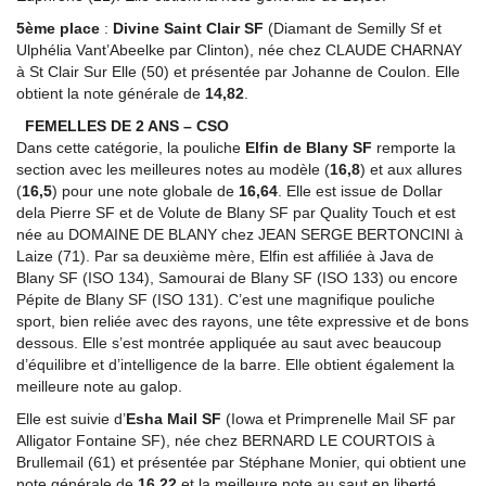
5ème place
:
Divine Saint Clair SF
(Diamant de Semilly Sf et
Ulphélia Vant’Abeelke par Clinton), née chez CLAUDE CHARNAY
à St Clair Sur Elle (50) et présentée par Johanne de Coulon. Elle
obtient la note générale de
14,82
.
FEMELLES DE 2 ANS – CSO
Dans cette catégorie, la pouliche
Elfin de Blany SF
remporte la
section avec les meilleures notes au modèle (
16,8
) et aux allures
(
16,5
) pour une note globale de
16,64
. Elle est issue de Dollar
dela Pierre SF et de Volute de Blany SF par Quality Touch et est
née au DOMAINE DE BLANY chez JEAN SERGE BERTONCINI à
Laize (71). Par sa deuxième mère, Elfin est affiliée à Java de
Blany SF (ISO 134), Samourai de Blany SF (ISO 133) ou encore
Pépite de Blany SF (ISO 131). C’est une magnifique pouliche
sport, bien reliée avec des rayons, une tête expressive et de bons
dessous. Elle s’est montrée appliquée au saut avec beaucoup
d’équilibre et d’intelligence de la barre. Elle obtient également la
meilleure note au galop.
Elle est suivie d’
Esha Mail SF
(Iowa et Primprenelle Mail SF par
Alligator Fontaine SF), née chez BERNARD LE COURTOIS à
Brullemail (61) et présentée par Stéphane Monier, qui obtient une
note générale de
16,22
et la meilleure note au saut en liberté