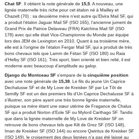
Chat SF
. Il obtient la note générale de
15,5
. A nouveau, une
lignée maternelle très riche pour cet étalon né à Mailley et
Chazelt (70) : sa deuxième mère n’est autre qu’Elvira Mail SF, qui
a produit l’étalon Jaguar Mail SF (ISO 165), l’ancienne jument de
Grand Prix de Patrice Delaveau (FRA) Katchina Mail SF (ISO
178) avec qui elle était Vice-Championne du Monde par équipe
lors des JEM de Lexington en 2010. Quant à sa troisième mère,
elle est à l’origine de l’étalon Fergar Mail SF, qui a produit de très
bons chevaux tels que Lamm de Fétan SF (ISO 180) ou Raia
d’Helby SF (ISO 161). Très sport, bien orienté et bien relié, il est
moderne avec beaucoup d’amplitude au galop.
Django du Montceau SF
s’empare de la
cinquième position
avec une note générale de
15,38
. Le fils du jeune Un Caprice
Dechalusse SF et de My Love de Kreisker SF par Le Tôt de
Semilly SF est un des premiers fils d’Un Caprice Dechalusse SF à
s’illustrer, son père ayant une très bonne lignée maternelle,
puisque sa mère étant une sœur utérine de Fragance de Chalus
SF qui a produit Norton d’Eole SF ou Mylord Carthago SF. Tandis
que dans la lignée maternelle de My Love de Kreisker SF on
retrouve de bons chevaux tels que Kilt de Grez SF (ISO 148),
Iman de Kreisker SF (ISO 144) ou encore Qwintus de Kreisker SF
(ISO 149), le croisement des deux lignées n’a pas été laissé au