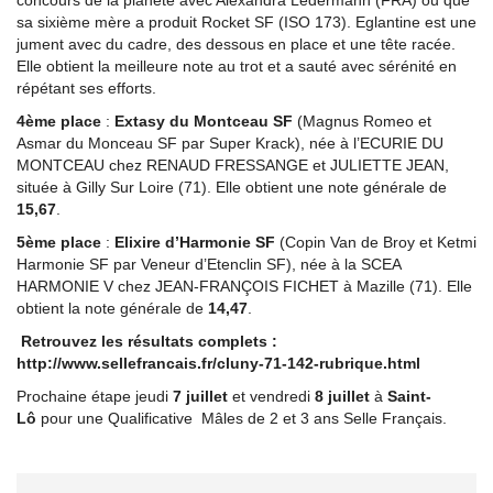
sa sixième mère a produit Rocket SF (ISO 173). Eglantine est une
jument avec du cadre, des dessous en place et une tête racée.
Elle obtient la meilleure note au trot et a sauté avec sérénité en
répétant ses efforts.
4ème place
:
Extasy du Montceau SF
(Magnus Romeo et
Asmar du Monceau SF par Super Krack), née à l’ECURIE DU
MONTCEAU chez RENAUD FRESSANGE et JULIETTE JEAN,
située à Gilly Sur Loire (71). Elle obtient une note générale de
15,67
.
5ème place
:
Elixire d’Harmonie SF
(Copin Van de Broy et Ketmi
Harmonie SF par Veneur d’Etenclin SF), née à la SCEA
HARMONIE V chez JEAN-FRANÇOIS FICHET à Mazille (71). Elle
obtient la note générale de
14,47
.
Retrouvez les résultats complets :
http://www.sellefrancais.fr/cluny-71-142-rubrique.html
Prochaine étape jeudi
7 juillet
et vendredi
8 juillet
à
Saint-
Lô
pour une Qualificative Mâles de 2 et 3 ans Selle Français.