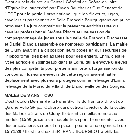
C’est au sein du site du Conseil Général de Saône-et-Loire
d’Equivallée, supervisé par Erwan Boucher et Guy Genetet de
l’IFCE pour la partie Haras national, que les éleveurs, juges,
cavaliers et passionnés de Selle Français Bourguignons ont pu se
retrouver. Le jury comptait sur la présence enrichissante du
cavalier professionnel Jérôme Ringot et une session de
compagnonnage de juges sous la tutelle de François Fischesser
et Daniel Blanc a rassemblé de nombreux participants. La mairie
de Cluny avait mis à disposition leurs boxes en dur sécurisés de
l’hippodrome, très bien adaptés pour des entiers. Enfin, c’est le
lycée agricole d’Yssingeaux dans la Loire, qui a envoyé 8 élèves
des plus compétents pour prêter main forte à l’organisation du
concours. Plusieurs éleveurs de cette région avaient fait le
déplacement avec plusieurs protégés comme l’élevage d’Emm,
l’élevage de la Mure, du Villard, de Blancheville ou des Songes.
MÂLES DE 3 ANS – CSO
C’est l’étalon
Denfer de la Folie SF
, fils de Numero Uno et de
Qu’une Folie SF par Calvaro qui s’octroie la victoire de la section
des Mâles de 3 ans de Cluny. Il obtient la meilleure note au
modèle (
15,9
) grâce à un modèle très sport, bien orienté, avec
des articulations saines et en place ; pour une note générale de
15,71/20
! Il est né chez BERTRAND BOURGEOT à Gilly les