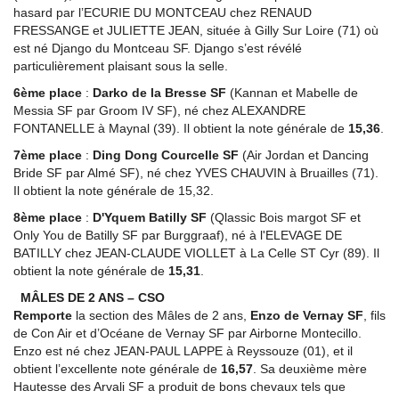
hasard par l’ECURIE DU MONTCEAU chez RENAUD
FRESSANGE et JULIETTE JEAN, située à Gilly Sur Loire (71) où
est né Django du Montceau SF. Django s’est révélé
particulièrement plaisant sous la selle.
6ème place
:
Darko de la Bresse SF
(Kannan et Mabelle de
Messia SF par Groom IV SF), né chez ALEXANDRE
FONTANELLE à Maynal (39). Il obtient la note générale de
15,36
.
7ème place
:
Ding Dong Courcelle SF
(Air Jordan et Dancing
Bride SF par Almé SF), né chez YVES CHAUVIN à Bruailles (71).
Il obtient la note générale de 15,32.
8ème place
:
D'Yquem Batilly SF
(Qlassic Bois margot SF et
Only You de Batilly SF par Burggraaf), né à l'ELEVAGE DE
BATILLY chez JEAN-CLAUDE VIOLLET à La Celle ST Cyr (89). Il
obtient la note générale de
15,31
.
MÂLES DE 2 ANS – CSO
Remporte
la section des Mâles de 2 ans,
Enzo de Vernay SF
, fils
de Con Air et d’Océane de Vernay SF par Airborne Montecillo.
Enzo est né chez JEAN-PAUL LAPPE à Reyssouze (01), et il
obtient l’excellente note générale de
16,57
. Sa deuxième mère
Hautesse des Arvali SF a produit de bons chevaux tels que