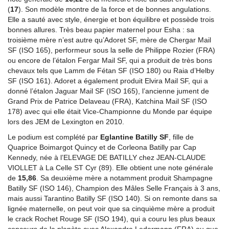
(
17
). Son modèle montre de la force et de bonnes angulations.
Elle a sauté avec style, énergie et bon équilibre et possède trois
bonnes allures. Très beau papier maternel pour Esha : sa
troisième mère n’est autre qu’Adoret SF, mère de Chergar Mail
SF (ISO 165), performeur sous la selle de Philippe Rozier (FRA)
ou encore de l’étalon Fergar Mail SF, qui a produit de très bons
chevaux tels que Lamm de Fétan SF (ISO 180) ou Raia d’Helby
SF (ISO 161). Adoret a également produit Elvira Mail SF, qui a
donné l’étalon Jaguar Mail SF (ISO 165), l’ancienne jument de
Grand Prix de Patrice Delaveau (FRA), Katchina Mail SF (ISO
178) avec qui elle était Vice-Championne du Monde par équipe
lors des JEM de Lexington en 2010.
Le podium est complété par
Eglantine Batilly SF
, fille de
Quaprice Boimargot Quincy et de Corleona Batilly par Cap
Kennedy, née à l’ELEVAGE DE BATILLY chez JEAN-CLAUDE
VIOLLET à La Celle ST Cyr (89). Elle obtient une note générale
de
15,86
. Sa deuxième mère a notamment produit Shampagne
Batilly SF (ISO 146), Champion des Mâles Selle Français à 3 ans,
mais aussi Tarantino Batilly SF (ISO 140). Si on remonte dans sa
lignée maternelle, on peut voir que sa cinquième mère a produit
le crack Rochet Rouge SF (ISO 194), qui a couru les plus beaux
concours de la planète avec Alexandra Ledermann (FRA) ou que