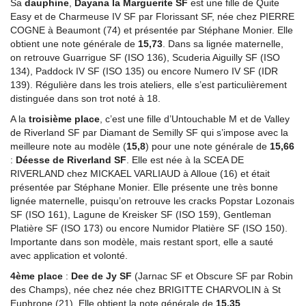
Sa
dauphine
,
Dayana la Marguerite SF
est une fille de Quite
Easy et de Charmeuse IV SF par Florissant SF, née chez PIERRE
COGNE à Beaumont (74) et présentée par Stéphane Monier. Elle
obtient une note générale de
15,73
. Dans sa lignée maternelle,
on retrouve Guarrigue SF (ISO 136), Scuderia Aiguilly SF (ISO
134), Paddock IV SF (ISO 135) ou encore Numero IV SF (IDR
139). Régulière dans les trois ateliers, elle s’est particulièrement
distinguée dans son trot noté à 18.
A la
troisième place
, c’est une fille d’Untouchable M et de Valley
de Riverland SF par Diamant de Semilly SF qui s’impose avec la
meilleure note au modèle (
15,8
) pour une note générale de
15,66
:
Déesse de Riverland SF
. Elle est née à la SCEA DE
RIVERLAND chez MICKAEL VARLIAUD à Alloue (16) et était
présentée par Stéphane Monier. Elle présente une très bonne
lignée maternelle, puisqu’on retrouve les cracks Popstar Lozonais
SF (ISO 161), Lagune de Kreisker SF (ISO 159), Gentleman
Platière SF (ISO 173) ou encore Numidor Platière SF (ISO 150).
Importante dans son modèle, mais restant sport, elle a sauté
avec application et volonté.
4ème place
:
Dee de Jy SF
(Jarnac SF et Obscure SF par Robin
des Champs), née chez née chez BRIGITTE CHARVOLIN à St
Euphrone (21). Elle obtient la note générale de
15,35
.