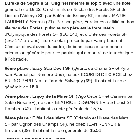
Eureka de Segrois SF Originel
referme le
top 5
avec une note
générale de
16,12
. C’est un fils de Nectar des Forêts SF et de
Lice de l’Abbaye SF par Boléro de Brecey SF, né chez MARIE
LAURENT à Segrois (21). Par son père, Eureka esta affilié au bon
élevage des Forêts, puisque son père est le frère utérin
d’Olympique des Forêts SF (ISO 143) et d’Unte des Forêts SF
(ISO 147 à 7 ans). Eureka était présenté par Fanny Laurent.
C’est un cheval avec du cadre, de bons tissus et une bonne
orientation générale pour ce poulain qui a montré de la technique
à l’obstacle.
6ème place
:
Easy Star Devil SF
(Quartz du Chanu SF et Kyra
Van Paemel par Numero Uno), né aux ECURIES DE CIRCE chez
BRUNO PERRIN à La Tour de Salvagny (69). Il obtient la note
générale de
15,9
.
7ème place
:
Enjoy de la Mure SF
(Vigo Cécé SF et Carmen par
Sable Rose SF), né chez BEATRICE DESGARNIER à ST Just ST
Rambert (42). Il obtient la note générale de 15,74.
8ème place
:
E Mail des Mets SF
(Orlando et Ukase des Mets
SF par Ogrion des Champs SF), né chez JEAN RENNER à
Brevans (39). Il obtient la note générale de
15,51
.