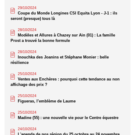
29/10/2024
Coupe du Monde Longines CSI Equita Lyon - J-1 : ils
seront (presque) tous là
28/10/2024
Modèles et Allures à Chazey sur Ain (01) : La famille
Prost a trouvé la bonne formule
28/10/2024
Inouchka des Joanins et Stéphane Monier : belle
résilience
25/10/2024
Ventes aux Enchères : pourquoi cette tendance au non
affichage des prix ?
25/10/2024
Figueras, l’emblème de Laume
25/10/2024
Madine (55) : une nouvelle vie pour le Centre équestre
24/10/2024
L'agenda de nos région du 25 octobre au 24 novembre