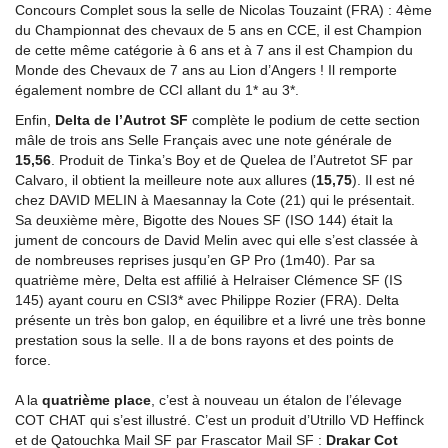
Concours Complet sous la selle de Nicolas Touzaint (FRA) : 4ème
du Championnat des chevaux de 5 ans en CCE, il est Champion
de cette même catégorie à 6 ans et à 7 ans il est Champion du
Monde des Chevaux de 7 ans au Lion d’Angers ! Il remporte
également nombre de CCI allant du 1* au 3*.
Enfin,
Delta de l’Autrot SF
complète le podium de cette section
mâle de trois ans Selle Français avec une note générale de
15,56
. Produit de Tinka’s Boy et de Quelea de l’Autretot SF par
Calvaro, il obtient la meilleure note aux allures (
15,75
). Il est né
chez DAVID MELIN à Maesannay la Cote (21) qui le présentait.
Sa deuxième mère, Bigotte des Noues SF (ISO 144) était la
jument de concours de David Melin avec qui elle s’est classée à
de nombreuses reprises jusqu’en GP Pro (1m40). Par sa
quatrième mère, Delta est affilié à Helraiser Clémence SF (IS
145) ayant couru en CSI3* avec Philippe Rozier (FRA). Delta
présente un très bon galop, en équilibre et a livré une très bonne
prestation sous la selle. Il a de bons rayons et des points de
force.
A la
quatrième place
, c’est à nouveau un étalon de l’élevage
COT CHAT qui s’est illustré. C’est un produit d’Utrillo VD Heffinck
et de Qatouchka Mail SF par Frascator Mail SF :
Drakar Cot