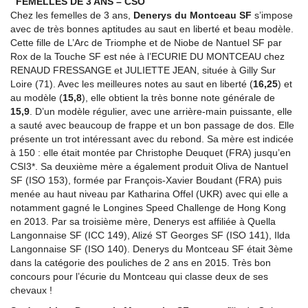
FEMELLES DE 3 ANS – CSO
Chez les femelles de 3 ans,
Denerys du Montceau SF
s’impose
avec de très bonnes aptitudes au saut en liberté et beau modèle.
Cette fille de L’Arc de Triomphe et de Niobe de Nantuel SF par
Rox de la Touche SF est née à l’ECURIE DU MONTCEAU chez
RENAUD FRESSANGE et JULIETTE JEAN, située à Gilly Sur
Loire (71). Avec les meilleures notes au saut en liberté (
16,25
) et
au modèle (
15,8
), elle obtient la très bonne note générale de
15,9
. D’un modèle régulier, avec une arrière-main puissante, elle
a sauté avec beaucoup de frappe et un bon passage de dos. Elle
présente un trot intéressant avec du rebond. Sa mère est indicée
à 150 : elle était montée par Christophe Deuquet (FRA) jusqu’en
CSI3*. Sa deuxième mère a également produit Oliva de Nantuel
SF (ISO 153), formée par François-Xavier Boudant (FRA) puis
menée au haut niveau par Katharina Offel (UKR) avec qui elle a
notamment gagné le Longines Speed Challenge de Hong Kong
en 2013. Par sa troisième mère, Denerys est affiliée à Quella
Langonnaise SF (ICC 149), Alizé ST Georges SF (ISO 141), Ilda
Langonnaise SF (ISO 140). Denerys du Montceau SF était 3ème
dans la catégorie des pouliches de 2 ans en 2015. Très bon
concours pour l’écurie du Montceau qui classe deux de ses
chevaux !