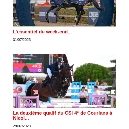
L’essentiel du week-end...
31/07/2023
La deuxième qualif du CSI 4* de Courlans à
Nicol...
29/07/2023