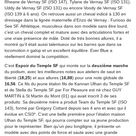
Rheane de Vernay SF (ISO 147), Tylane de Vernay SF (ISO 131),
Uddy de Vernay SF (ISO 131) ou encore Voody de Vernay SF
(ISO 139 à 6 ans). On retrouve aussi un cheval indicé à 130 en
dressage dans la lignée maternelle d’Enzo de Vernay : Furioso de
See SF. Athlétique, musculeux dans son modèle sans être lourd,
c’est un cheval complet et mature avec des articulations fortes et
une vraie présence de mâle. Doté de très bonnes allures, il a
montré qu’il était aussi talentueux sur les barres que dans sa
locomotion.n galop et un excellent équilibre. Ever Blue a
réellement dominé la compétition.
C’est
Espoir du Temple SF
qui monte sur la
deuxième marche
du podium, avec les meilleures notes aux ateliers de saut en
liberté (
18,25
) et aux allures (
16,88
) pour une note globale de
16,56
. Ce fils du jeune étalon fils de Kannan Ulhan du Temple SF
et de Stella du Temple SF par For Pleasure est né chez GUY
MARTIN à St Martin du Mont (01) qui avait inscrit 3 de ses
produits. Sa deuxième mère a produit Team du Temple SF (ISO
143), formé par Grégory Cottard depuis ses 4 ans et avec qui il
évolue en CSI3*. C’est une belle première pour l’étalon maison
Ulhan du Temple SF, qui pourra compter sur sa jeune production
pour le représenter. Bien qu’un peu longiligne, il présente un
modèle avec des points de force et saute avec une grande