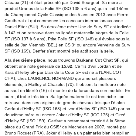
Citeaux (21) et était présenté par David Bourgeot. Sa mère a
produit Uranus de la Folie SF (ISO 138 à 6 ans) qui a finit 14ème
du Championnat Cycle Classique des 5 ans en 2013 avec Pierre
Gautherat et qui commence les concours internationaux avec
Daniel Etter (SUI). Sa deuxième mère Une de Sury SF est indicée
à 142 et on retrouve dans sa lignée maternelle Vegas de la Folie
SF (ISO 137 à 6 ans), Ptite Folie SF (ISO 148) qui évolue sous la
selle de Jan Vlemmix (BEL) en CSI3* ou encore Verveine de Sury
SF (ISO 169). Denfer s’est montré très actif sous la selle.
A la
deuxième place
, nous trouvons
Darkann Cot Chat SF
, qui
obtient une note générale de
15,62
. Ce fils d’Air Jordan et de
Kara d’Helby SF par Elan de la Cour SF est né à l’EARL COT
CHAT, chez LAURENCE NORMAND qui amenait plusieurs
éléments, à Mailley et Chazelot (70). Il obtient la meilleure note
au saut en liberté (16) et montre de la force dans son modèle. En
outre, il trotte très bien. Sa lignée maternelle est très riche : on
retrouve dans ses origines de grands chevaux tels que l’étalon
Gerfaut d’Helby SF (ISO 168) et Ivor d’Helby SF (ISO 145) par sa
deuxième mère ou encore Joker d’Helby SF (ICC 175) et Circé
d’Helby SF (ISO 159). Gerfaut a notamment terminé à la 5ème
place du Grand Prix du CSI5* de Mechelen en 2007, monté par
Bruno Rocuet (FRA). Joker d’Helby a un palmarès bien rempli en