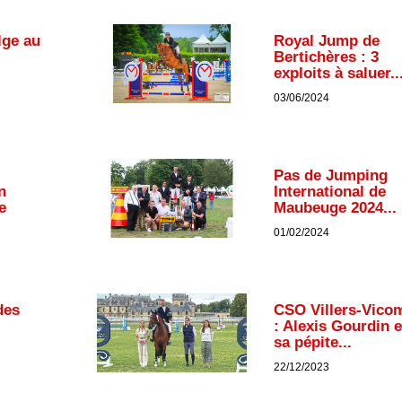
lge au
Royal Jump de
Bertichères : 3
exploits à saluer..
03/06/2024
Pas de Jumping
n
International de
e
Maubeuge 2024...
01/02/2024
des
CSO Villers-Vico
: Alexis Gourdin e
sa pépite...
22/12/2023