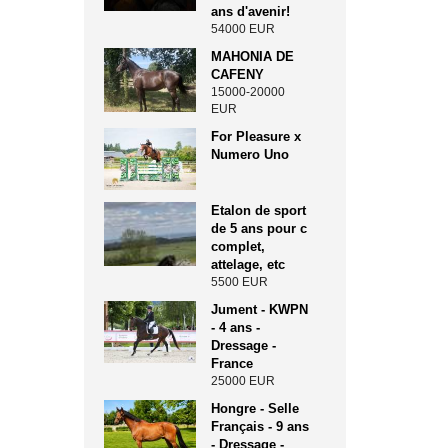
ans d'avenir!
54000 EUR
MAHONIA DE
CAFENY
15000-20000
EUR
For Pleasure x
Numero Uno
Etalon de sport
de 5 ans pour c
complet,
attelage, etc
5500 EUR
Jument - KWPN
- 4 ans -
Dressage -
France
25000 EUR
Hongre - Selle
Français - 9 ans
- Dressage -