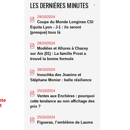
LES DERNIÈRES MINUTES
29/10/2024
Coupe du Monde Longines CSI
.
Equita Lyon - J-1 : ils seront
(presque) tous là
28/10/2024
Modèles et Allures à Chazey
sur Ain (01) : La famille Prost a
trouvé la bonne formule
28/10/2024
Inouchka des Joanins et
Stéphane Monier : belle résilience
25/10/2024
Ventes aux Enchères : pourquoi
mte
cette tendance au non affichage des
t
prix ?
25/10/2024
Figueras, l’emblème de Laume