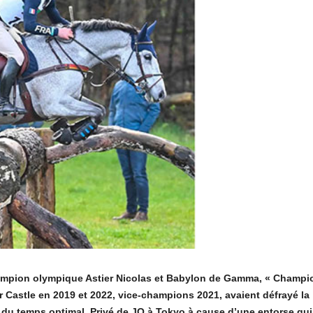
champion olympique Astier Nicolas et Babylon de Gamma, « Champi
r Castle en 2019 et 2022, vice-champions 2021, avaient défrayé la
du temps optimal. Privé de JO à Tokyo à cause d’une entorse qui