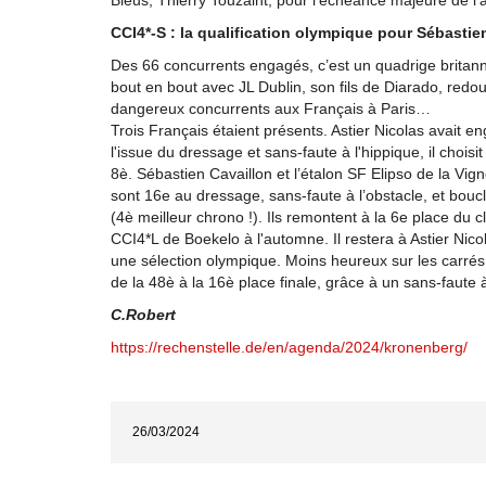
Bleus, Thierry Touzaint, pour l'échéance majeure de l'
CCI4*-S : la qualification olympique pour Sébastie
Des 66 concurrents engagés, c’est un quadrige britann
bout en bout avec JL Dublin, son fils de Diarado, redo
dangereux concurrents aux Français à Paris…
Trois Français étaient présents. Astier Nicolas avait 
l'issue du dressage et sans-faute à l'hippique, il choisi
8è. Sébastien Cavaillon et l’étalon SF Elipso de la Vi
sont 16e au dressage, sans-faute à l’obstacle, et bo
(4è meilleur chrono !). Ils remontent à la 6e place du 
CCI4*L de Boekelo à l'automne. Il restera à Astier Nico
une sélection olympique. Moins heureux sur les carré
de la 48è à la 16è place finale, grâce à un sans-faute à
C.Robert
https://rechenstelle.de/en/agenda/2024/kronenberg/
26/03/2024