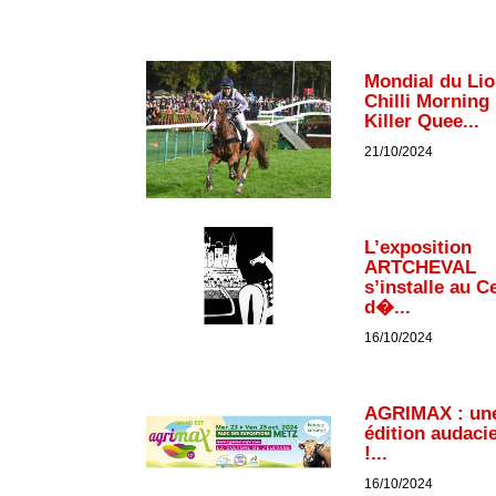
Mondial du Lio
Chilli Morning 
Killer Quee...
21/10/2024
L’exposition
ARTCHEVAL
s’installe au C
d�...
16/10/2024
AGRIMAX : un
édition audaci
!...
16/10/2024