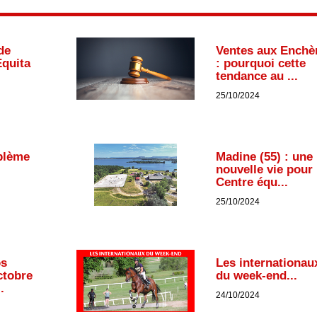
de
Ventes aux Enchè
Equita
: pourquoi cette
tendance au ...
25/10/2024
blème
Madine (55) : une
nouvelle vie pour 
Centre équ...
25/10/2024
os
Les internationau
ctobre
du week-end...
.
24/10/2024