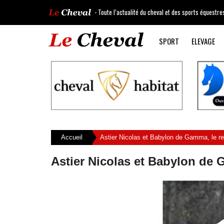
- Toute l’actualité du cheval et des sports équestre
SPORT
ELEVAGE
Accueil
Astier Nicolas et Babylon de Gamma, le r
Astier Nicolas et Babylon de 