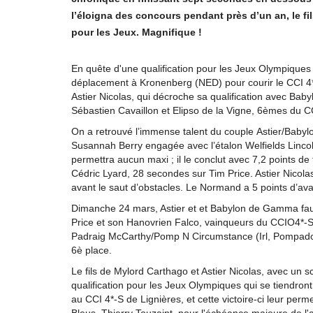
l’éloigna des concours pendant près d’un an, le fi
pour les Jeux. Magnifique !
En quête d'une qualification pour les Jeux Olympiques d
déplacement à Kronenberg (NED) pour courir le CCI 4*
Astier Nicolas, qui décroche sa qualification avec B
Sébastien Cavaillon et Elipso de la Vigne, 6èmes du C
On a retrouvé l’immense talent du couple Astier/Babylo
Susannah Berry engagée avec l’étalon Welfields Lincoln (L
permettra aucun maxi ; il le conclut avec 7,2 points
Cédric Lyard, 28 secondes sur Tim Price. Astier Nicola
avant le saut d’obstacles. Le Normand a 5 points d’av
Dimanche 24 mars, Astier et et Babylon de Gamma fauten
Price et son Hanovrien Falco, vainqueurs du CCIO4*-S 
Padraig McCarthy/Pomp N Circumstance (Irl, Pompadour
6è place.
Le fils de Mylord Carthago et Astier Nicolas, avec un sc
qualification pour les Jeux Olympiques qui se tiendront 
au CCI 4*-S de Lignières, et cette victoire-ci leur perm