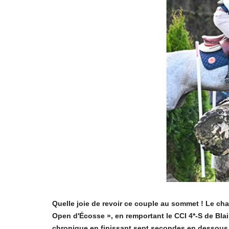
Quelle joie de revoir ce couple au sommet ! Le 
Open d'Écosse », en remportant le CCI 4*-S de Blai
chronique en finissant sept secondes en dessous 