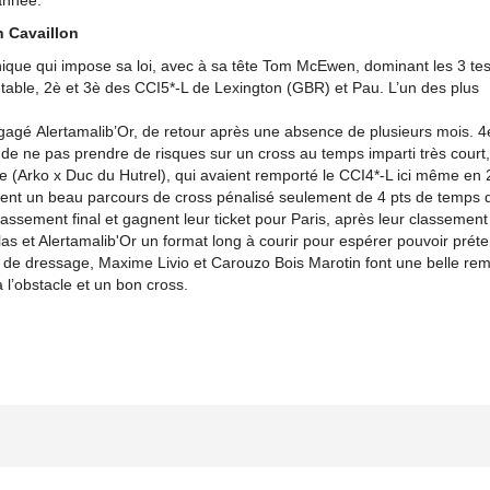
année.
n Cavaillon
ique qui impose sa loi, avec à sa tête Tom McEwen, dominant les 3 tes
utable, 2è et 3è des CCI5*-L de Lexington (GBR) et Pau. L’un des plus
engagé Alertamalib’Or, de retour après une absence de plusieurs mois. 4
t de ne pas prendre de risques sur un cross au temps imparti très court, e
gne (Arko x Duc du Hutrel), qui avaient remporté le CCI4*-L ici même en
uclent un beau parcours de cross pénalisé seulement de 4 pts de temps
classement final et gagnent leur ticket pour Paris, après leur classement
las et Alertamalib'Or un format long à courir pour espérer pouvoir prét
s de dressage, Maxime Livio et Carouzo Bois Marotin font une belle re
 l’obstacle et un bon cross.