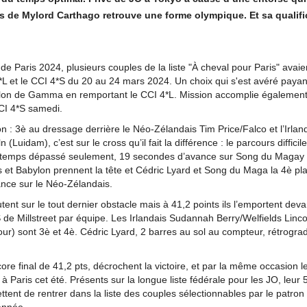
ls de Mylord Carthago retrouve une forme olympique. Et sa qualifi
e Paris 2024, plusieurs couples de la liste "À cheval pour Paris" avaient
L et le CCI 4*S du 20 au 24 mars 2024. Un choix qui s'est avéré payan
abylon de Gamma en remportant le CCI 4*L. Mission accomplie égalemen
CI 4*S samedi.
n : 3è au dressage derrière le Néo-Zélandais Tim Price/Falco et l’Irlan
uidam), c’est sur le cross qu’il fait la différence : le parcours difficil
 de temps dépassé seulement, 19 secondes d’avance sur Song du Magay 
s et Babylon prennent la tête et Cédric Lyard et Song du Maga la 4è pl
ance sur le Néo-Zélandais.
t sur le tout dernier obstacle mais à 41,2 points ils l’emportent deva
de Millstreet par équipe. Les Irlandais Sudannah Berry/Welfields Linco
) sont 3è et 4è. Cédric Lyard, 2 barres au sol au compteur, rétrograd
ore final de 41,2 pts, décrochent la victoire, et par la même occasion l
à Paris cet été. Présents sur la longue liste fédérale pour les JO, leur 
ettent de rentrer dans la liste des couples sélectionnables par le patron