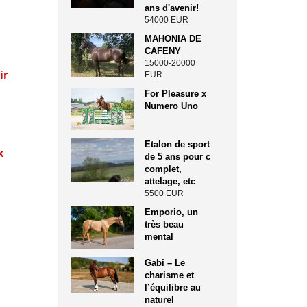
ans d'avenir!
54000 EUR
MAHONIA DE
CAFENY
15000-20000
ir
EUR
For Pleasure x
Numero Uno
Etalon de sport
x
de 5 ans pour c
complet,
attelage, etc
5500 EUR
Emporio, un
très beau
mental
Gabi – Le
charisme et
l’équilibre au
naturel