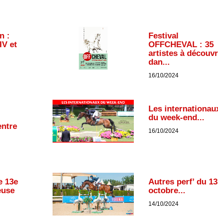
n :
Festival
IV et
OFFCHEVAL : 35
artistes à découvr
dan...
16/10/2024
Les internationau
du week-end...
entre
16/10/2024
e 13e
Autres perf’ du 13
euse
octobre...
14/10/2024