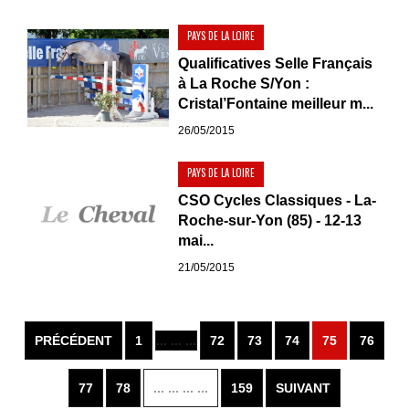
PAYS DE LA LOIRE
Qualificatives Selle Français
à La Roche S/Yon :
Cristal’Fontaine meilleur m...
26/05/2015
PAYS DE LA LOIRE
CSO Cycles Classiques - La-
Roche-sur-Yon (85) - 12-13
mai...
21/05/2015
PRÉCÉDENT
1
... ... ...
72
73
74
75
76
77
78
... ... ... ...
159
SUIVANT