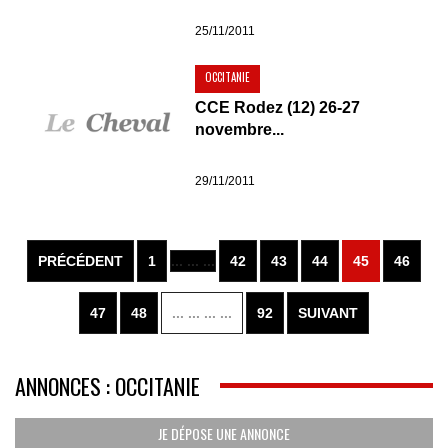
25/11/2011
OCCITANIE
CCE Rodez (12) 26-27
novembre...
29/11/2011
PRÉCÉDENT
1
... ... ...
42
43
44
45
46
47
48
... ... ... ...
92
SUIVANT
ANNONCES : OCCITANIE
JE DÉPOSE UNE ANNONCE