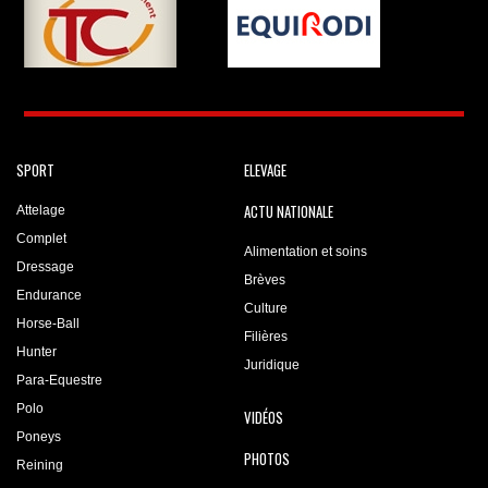
SPORT
ELEVAGE
ACTU NATIONALE
Attelage
Complet
Alimentation et soins
Dressage
Brèves
Endurance
Culture
Horse-Ball
Filières
Hunter
Juridique
Para-Equestre
Polo
VIDÉOS
Poneys
PHOTOS
Reining