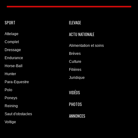
SPORT
ELEVAGE
ACTU NATIONALE
Attelage
Complet
Alimentation et soins
Dressage
Brèves
Endurance
Culture
Horse-Ball
Filières
Hunter
Juridique
Para-Equestre
Polo
VIDÉOS
Poneys
PHOTOS
Reining
Saut d'obstacles
ANNONCES
Voltige