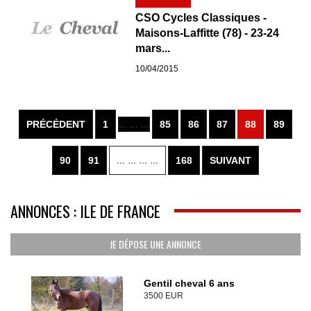
CSO Cycles Classiques -
Maisons-Laffitte (78) - 23-24
mars...
10/04/2015
PRÉCÉDENT
1
... ... ...
85
86
87
88
89
90
91
... ... ... ...
168
SUIVANT
ANNONCES : ILE DE FRANCE
JE DÉPOSE UNE ANNONCE
Gentil cheval 6 ans
3500 EUR