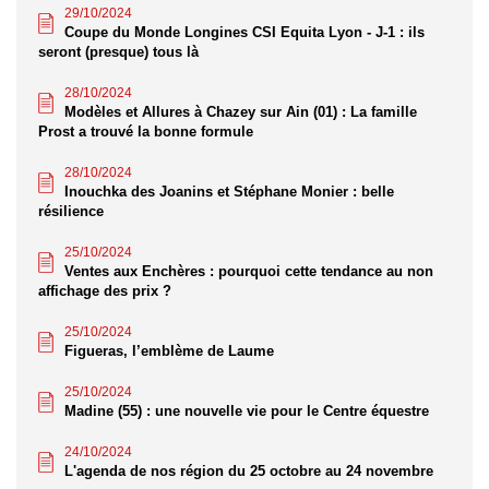
29/10/2024
Coupe du Monde Longines CSI Equita Lyon - J-1 : ils
seront (presque) tous là
28/10/2024
Modèles et Allures à Chazey sur Ain (01) : La famille
Prost a trouvé la bonne formule
28/10/2024
Inouchka des Joanins et Stéphane Monier : belle
résilience
25/10/2024
Ventes aux Enchères : pourquoi cette tendance au non
affichage des prix ?
25/10/2024
Figueras, l’emblème de Laume
25/10/2024
Madine (55) : une nouvelle vie pour le Centre équestre
24/10/2024
L'agenda de nos région du 25 octobre au 24 novembre