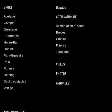
SPORT
ELEVAGE
ACTU NATIONALE
Attelage
Complet
Alimentation et soins
Dressage
Brèves
Endurance
Culture
Horse-Ball
Filières
Hunter
Juridique
Para-Equestre
Polo
VIDÉOS
Poneys
PHOTOS
Reining
Saut d'obstacles
ANNONCES
Voltige