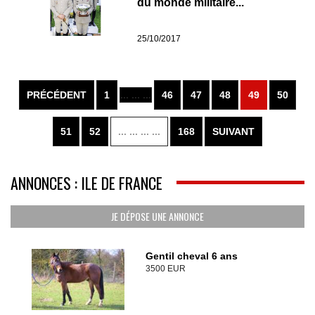
du monde militaire...
25/10/2017
PRÉCÉDENT
1
... ... ...
46
47
48
49
50
51
52
... ... ... ...
168
SUIVANT
ANNONCES : ILE DE FRANCE
JE DÉPOSE UNE ANNONCE
Gentil cheval 6 ans
3500 EUR