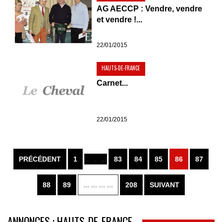
AG AECCP : Vendre, vendre
et vendre !...
22/01/2015
HAUTS-DE-FRANCE
Carnet...
22/01/2015
PRÉCÉDENT
1
... ... ...
83
84
85
86
87
88
89
... ... ... ...
208
SUIVANT
ANNONCES : HAUTS-DE-FRANCE