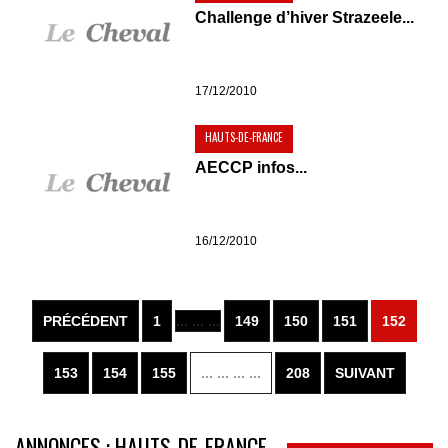
Challenge d’hiver Strazeele...
17/12/2010
HAUTS-DE-FRANCE
AECCP infos...
16/12/2010
PRÉCÉDENT
1
... ... ...
149
150
151
152
153
154
155
... ... ... ...
208
SUIVANT
ANNONCES : HAUTS-DE-FRANCE