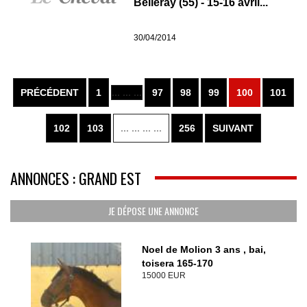
Belleray (55) - 15-16 avril...
30/04/2014
PRÉCÉDENT
1
... ... ...
97
98
99
100
101
102
103
... ... ... ...
256
SUIVANT
ANNONCES : GRAND EST
JE DÉPOSE UNE ANNONCE
Noel de Molion 3 ans , bai,
toisera 165-170
15000 EUR