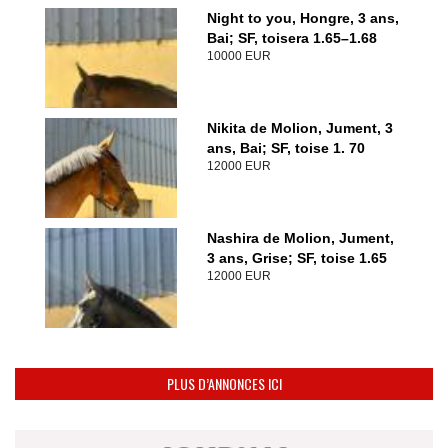
Night to you, Hongre, 3 ans,
Bai; SF, toisera 1.65–1.68
10000 EUR
Nikita de Molion, Jument, 3
ans, Bai; SF, toise 1. 70
12000 EUR
Nashira de Molion, Jument,
3 ans, Grise; SF, toise 1.65
12000 EUR
PLUS D’ANNONCES ICI