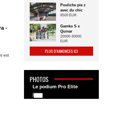
Pouliche pie z
avec du chic
8500 EUR
Gamko S x
a -
Quinar
20000-30000
EUR
e
PLUS D’ANNONCES ICI
t est
PHOTOS
Le podium Pro Elite