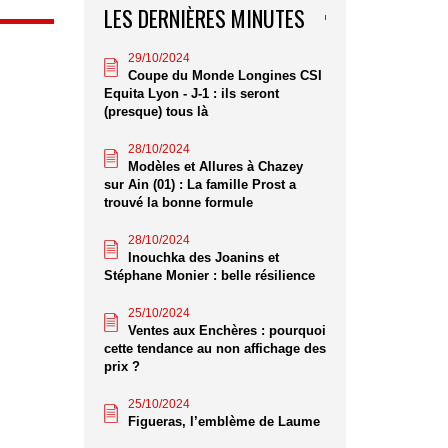
LES DERNIÈRES MINUTES
29/10/2024
Coupe du Monde Longines CSI
Equita Lyon - J-1 : ils seront
(presque) tous là
28/10/2024
Modèles et Allures à Chazey
sur Ain (01) : La famille Prost a
trouvé la bonne formule
28/10/2024
Inouchka des Joanins et
Stéphane Monier : belle résilience
25/10/2024
Ventes aux Enchères : pourquoi
cette tendance au non affichage des
prix ?
25/10/2024
Figueras, l’emblème de Laume