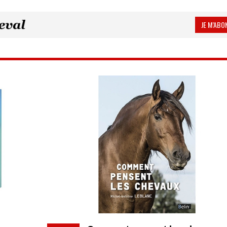
JE M’ABON