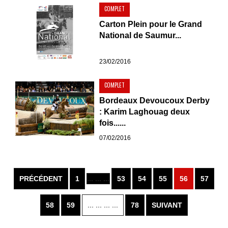
COMPLET
Carton Plein pour le Grand
National de Saumur...
23/02/2016
COMPLET
Bordeaux Devoucoux Derby
: Karim Laghouag deux
fois......
07/02/2016
PRÉCÉDENT
1
... ... ...
53
54
55
56
57
58
59
... ... ... ...
78
SUIVANT