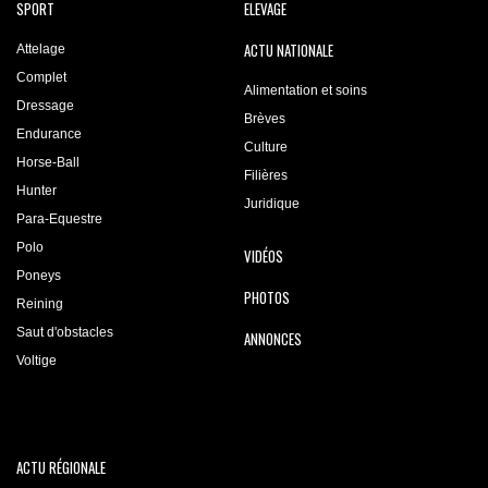
SPORT
ELEVAGE
ACTU NATIONALE
Attelage
Complet
Alimentation et soins
Dressage
Brèves
Endurance
Culture
Horse-Ball
Filières
Hunter
Juridique
Para-Equestre
Polo
VIDÉOS
Poneys
PHOTOS
Reining
Saut d'obstacles
ANNONCES
Voltige
ACTU RÉGIONALE