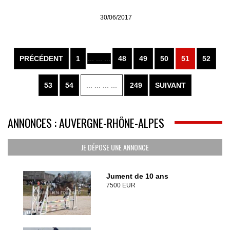
30/06/2017
PRÉCÉDENT
1
... ... ...
48
49
50
51
52
53
54
... ... ... ...
249
SUIVANT
ANNONCES : AUVERGNE-RHÔNE-ALPES
JE DÉPOSE UNE ANNONCE
Jument de 10 ans
7500 EUR