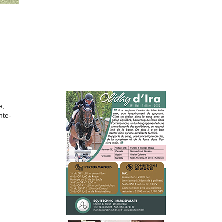
e,
nte-