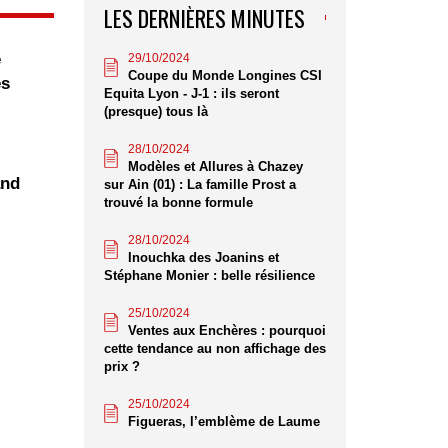
LES DERNIÈRES MINUTES
e
29/10/2024
Coupe du Monde Longines CSI
es
Equita Lyon - J-1 : ils seront
(presque) tous là
28/10/2024
Modèles et Allures à Chazey
and
sur Ain (01) : La famille Prost a
trouvé la bonne formule
28/10/2024
Inouchka des Joanins et
Stéphane Monier : belle résilience
25/10/2024
Ventes aux Enchères : pourquoi
cette tendance au non affichage des
prix ?
25/10/2024
Figueras, l’emblème de Laume