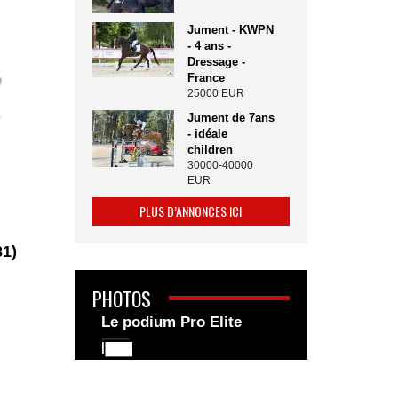
Jument - KWPN
- 4 ans -
Dressage -
France
25000 EUR
Jument de 7ans
- idéale
children
30000-40000
EUR
PLUS D’ANNONCES ICI
31)
PHOTOS
Le podium Pro Elite