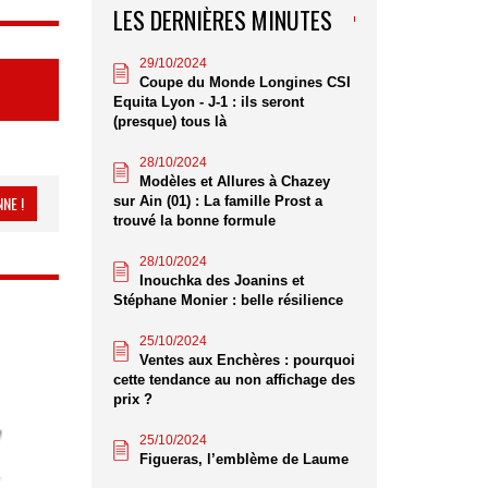
LES DERNIÈRES MINUTES
29/10/2024
Coupe du Monde Longines CSI
Equita Lyon - J-1 : ils seront
(presque) tous là
28/10/2024
Modèles et Allures à Chazey
NE !
sur Ain (01) : La famille Prost a
trouvé la bonne formule
28/10/2024
Inouchka des Joanins et
Stéphane Monier : belle résilience
25/10/2024
Ventes aux Enchères : pourquoi
cette tendance au non affichage des
prix ?
25/10/2024
Figueras, l’emblème de Laume